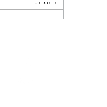
כתיבת תגובה...
קפיצה ביכולות הבינה
המלאכותית בהדמיות ובתכנון
לעתיד
דברו אי
054-5427017
auli3d@gmail.com