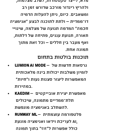
מלא, לייצר טקסטורות, לשלב מצלמות, 
ולהריץ רינדור מורכב שדורש זמן רב 
ומשאבים. כיום, ניתן להעלות הדמיה 
דו־ממדית – ולתת לתוכנה לבצע "אנימציה 
חכמה" המדמה תנועה של מצלמה, שינויי 
תאורה, תנועת עננים, פתיחה של דלתות, 
ואף מעבר בין חללים – וכל זאת מתוך 
תמונה אחת.
תוכנות בולטות בתחום
 – גרסאות חדשות של 
Lumion AI Mode
לומיון משלבות יכולות בינה מלאכותית 
המאפשרות ליצור סצנות נעות ו"חיות" 
במהירות.
 – מאפשרת יצירת אובייקטים 
Kaedim
תלת־ממדיים מתמונה, שיכולים 
להשתלב באנימציה מונפשת.
 – פלטפורמה עוצמתית 
Runway ML
לעריכת וידאו ואנימציה מונעת AI, 
כולל אפשרות ל"זוז" בתוך תמונה 